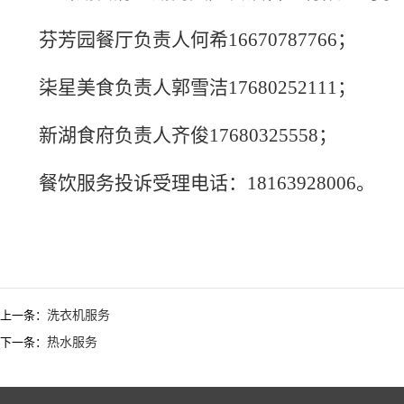
芬芳园餐厅负责人
何希
16670787766
；
柒星美食负责人郭雪洁
17680252111
；
新湖食府
负责人
齐俊
17680325558
；
餐饮服务投诉受理电话：
18163928006。
上一条：
洗衣机服务
下一条：
热水服务