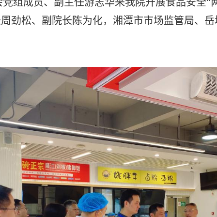
会党组成员、副主任游志华
来我
院开展食品安全
“
长周劲松、副院长陈为化，
湘潭市
市场监管局、
岳