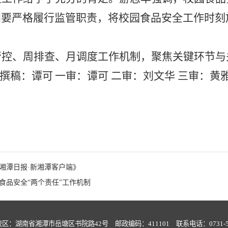
门要严格履行监管职责，将校园食品安全工作时刻
管控、周排查、月调度工作机制，聚焦关键环节与
撰稿
：
谭可
一审
：谭可
二审
：刘文华
三审
：黄
湘潭日报·新湘潭客户端》
食品安全“两个责任”工作机制
：湖南省湘潭市岳塘区书院路42号 邮政编码：411101 联系电话：0731-586