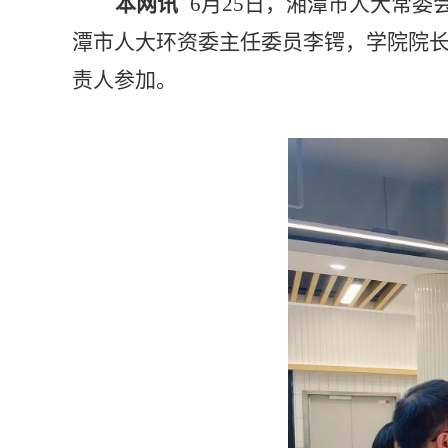
本网讯
6月25日
，湘潭市人大常委
潭
市人大环资委主任委员李锷，学院
院
责人
参加
。